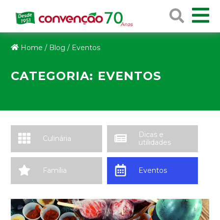
Home
/
Blog
/
Eventos
CATEGORIA:
EVENTOS
Dicas e
Culinária
utilidades
Família
Eventos