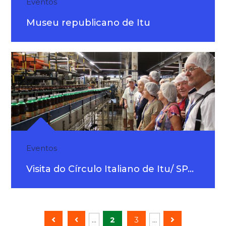
Eventos
Museu republicano de Itu
Eventos
Visita do Círculo Italiano de Itu/ SP...
...
2
3
...